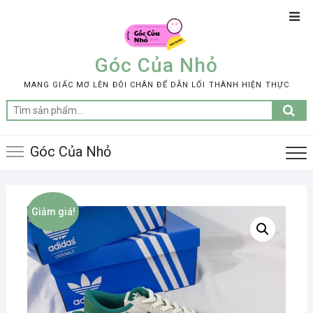
Skip
Top
to
Men
content
Góc Của Nhỏ
MANG GIẤC MƠ LÊN ĐÔI CHÂN ĐỂ DẪN LỐI THÀNH HIỆN THỰC
Tìm
kiếm:
Góc Của Nhỏ
Giảm giá!