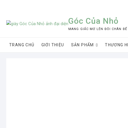
Skip
to
content
Góc Của Nhỏ
MANG GIẤC MƠ LÊN ĐÔI CHÂN ĐỂ
TRANG CHỦ
GIỚI THIỆU
SẢN PHẨM
THƯƠNG H