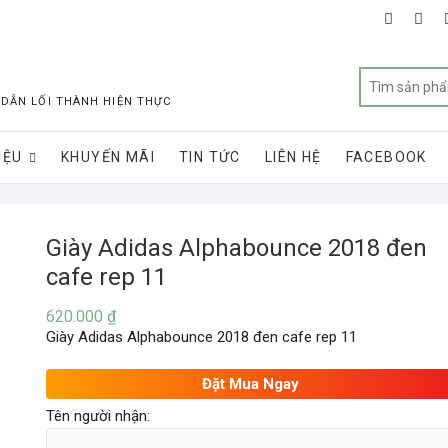
faceboo
twit
 DẪN LỐI THÀNH HIỆN THỰC
IỆU
KHUYẾN MÃI
TIN TỨC
LIÊN HỆ
FACEBOOK
Giày Adidas Alphabounce 2018 đen
cafe rep 11
620.000
₫
Giày Adidas Alphabounce 2018 đen cafe rep 11
Đặt Mua Ngay
Tên người nhận: