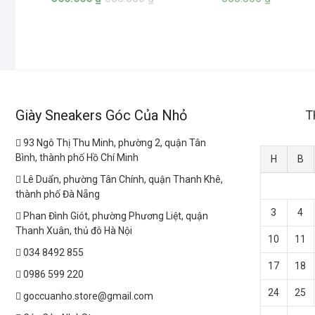
Giày Sneakers Góc Của Nhỏ
T
93 Ngô Thị Thu Minh, phường 2, quận Tân
Bình, thành phố Hồ Chí Minh
H
B
Lê Duẩn, phường Tân Chính, quận Thanh Khê,
thành phố Đà Nẵng
3
4
Phan Đình Giót, phường Phương Liệt, quận
Thanh Xuân, thủ đô Hà Nội
10
11
034 8492 855
17
18
0986 599 220
24
25
goccuanho.store@gmail.com