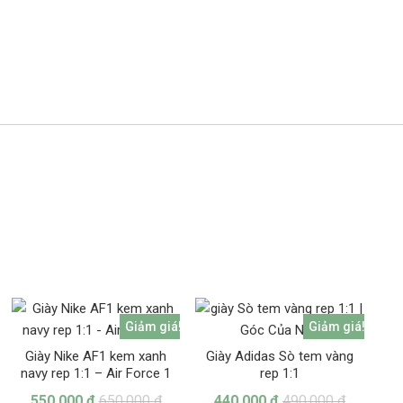
Giảm giá!
Giảm giá!
Giày Nike AF1 kem xanh
Giày Adidas Sò tem vàng
navy rep 1:1 – Air Force 1
rep 1:1
550.000
₫
650.000
₫
440.000
₫
490.000
₫