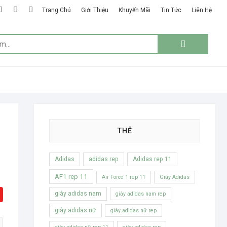
k
ter
google
instagram
linkedin
Trang Chủ
Giới Thiệu
Khuyến Mãi
Tin Tức
Liên Hệ
plus
Tìm
kiếm:
THẺ
Adidas
adidas rep
Adidas rep 11
AF1 rep 11
Air Force 1 rep 11
Giày Adidas
giày adidas nam
giày adidas nam rep
giày adidas nữ
giày adidas nữ rep