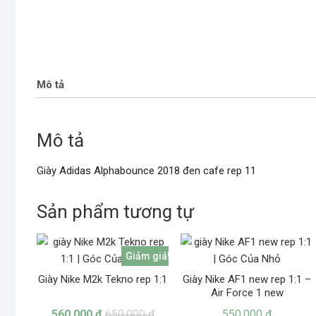
Mô tả
Mô tả
Giày Adidas Alphabounce 2018 đen cafe rep 11
Sản phẩm tương tự
Giảm giá!
Giày Nike M2k Tekno rep 1:1
Giày Nike AF1 new rep 1:1 –
Air Force 1 new
560.000
₫
650.000
₫
550.000
₫