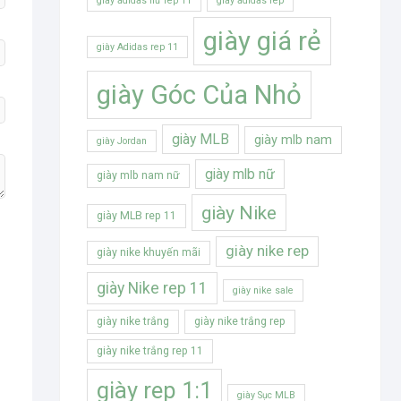
giày adidas nữ rep 11
giày adidas rep
giày giá rẻ
giày Adidas rep 11
giày Góc Của Nhỏ
giày MLB
giày mlb nam
giày Jordan
giày mlb nữ
giày mlb nam nữ
giày Nike
giày MLB rep 11
giày nike rep
giày nike khuyến mãi
giày Nike rep 11
giày nike sale
giày nike trắng
giày nike trắng rep
giày nike trắng rep 11
giày rep 1:1
giày Sục MLB