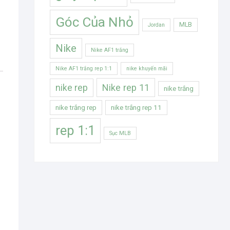
Góc Của Nhỏ
MLB
Jordan
Nike
Nike AF1 trắng
Nike AF1 trắng rep 1:1
nike khuyến mãi
Nike rep 11
nike rep
nike trắng
nike trắng rep
nike trắng rep 11
rep 1:1
Sục MLB